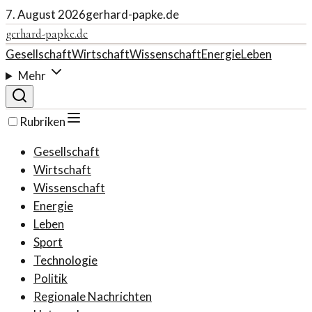
7. August 2026
gerhard-papke.de
gerhard-papke.de
Gesellschaft
Wirtschaft
Wissenschaft
Energie
Leben
Mehr
Rubriken
Gesellschaft
Wirtschaft
Wissenschaft
Energie
Leben
Sport
Technologie
Politik
Regionale Nachrichten