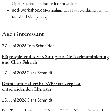
Open Source als Chance für Entwickler
nod-workshop.de
Festnahme des Hauptverdächtigen im
Mordfall Skrepetskij
Auch interessant
27. Juni 2026
Tom Schneider
Flügelspieler des VfB Stuttgart: Die Nachnominierung
und Chris Führich
17. Juni 2026
Clara Schmidt
Drama um Haller: Ex-BVB-Star verpasst
entscheidenden Elfmeter
15. Juni 2026
Clara Schmidt