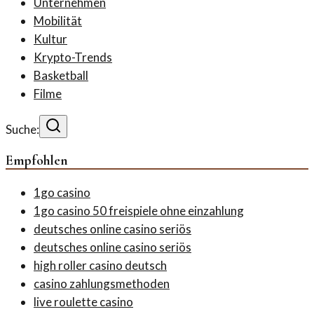
Unternehmen
Mobilität
Kultur
Krypto-Trends
Basketball
Filme
Suche:
Empfohlen
1go casino
1go casino 50 freispiele ohne einzahlung
deutsches online casino seriös
deutsches online casino seriös
high roller casino deutsch
casino zahlungsmethoden
live roulette casino