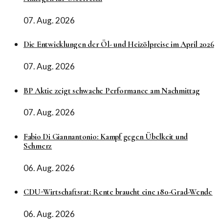
07. Aug. 2026
Die Entwicklungen der Öl- und Heizölpreise im April 2026
07. Aug. 2026
BP Aktie zeigt schwache Performance am Nachmittag
07. Aug. 2026
Fabio Di Giannantonio: Kampf gegen Übelkeit und
Schmerz
06. Aug. 2026
CDU-Wirtschaftsrat: Rente braucht eine 180-Grad-Wende
06. Aug. 2026