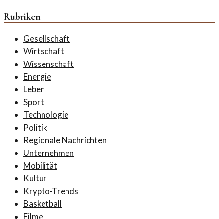
Rubriken
Gesellschaft
Wirtschaft
Wissenschaft
Energie
Leben
Sport
Technologie
Politik
Regionale Nachrichten
Unternehmen
Mobilität
Kultur
Krypto-Trends
Basketball
Filme