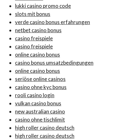
lukki casino promo code
slots mit bonus
verde casino bonus erfahrungen
netbet casino bonus
casino freispiele
casino freispiele
online casino bonus
casino bonus umsatzbedingungen
online casino bonus
seriöse online casinos
casino ohne kyc bonus
rooli casino login
vulkan casino bonus
new australian casino
casino ohne tischlimit
high roller casino deutsch
high roller casino deutsch