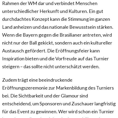
Rahmen der WM dar und verbindet Menschen
unterschiedlicher Herkunft und Kulturen. Ein gut
durchdachtes Konzept kann die Stimmung im ganzen
Land anheizen und das nationale Bewusstsein stärken.
Wenn die Bayern gegen die Brasilianer antreten, wird
nicht nur der Ball gekickt, sondern auch ein kultureller
Austausch gefördert. Die Eröffnungsfeier kann
Inspiration bieten und die Vorfreude auf das Turnier
steigern – das sollte nicht unterschätzt werden.
Zudem trägt eine beeindruckende
Eröffnungszeremonie zur Markenbildung des Turniers
bei. Die Sichtbarkeit und der Glamour sind
entscheidend, um Sponsoren und Zuschauer langfristig
für das Event zu gewinnen. Wer wird schon ein Turnier