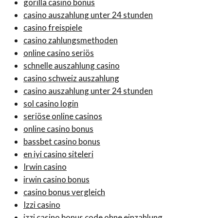
gorilla casino bonus
casino auszahlung unter 24 stunden
casino freispiele
casino zahlungsmethoden
online casino seriös
schnelle auszahlung casino
casino schweiz auszahlung
casino auszahlung unter 24 stunden
sol casino login
seriöse online casinos
online casino bonus
bassbet casino bonus
en iyi casino siteleri
Irwin casino
irwin casino bonus
casino bonus vergleich
Izzi casino
izzi casino bonus code ohne einzahlung