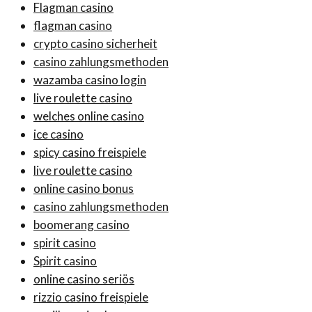
Flagman casino
flagman casino
crypto casino sicherheit
casino zahlungsmethoden
wazamba casino login
live roulette casino
welches online casino
ice casino
spicy casino freispiele
live roulette casino
online casino bonus
casino zahlungsmethoden
boomerang casino
spirit casino
Spirit casino
online casino seriös
rizzio casino freispiele