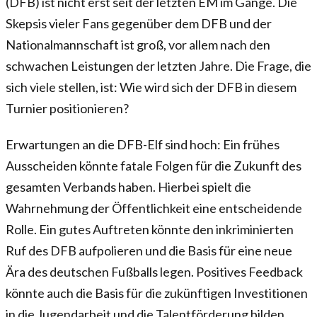
(DFB) ist nicht erst seit der letzten EM im Gange. Die
Skepsis vieler Fans gegenüber dem DFB und der
Nationalmannschaft ist groß, vor allem nach den
schwachen Leistungen der letzten Jahre. Die Frage, die
sich viele stellen, ist: Wie wird sich der DFB in diesem
Turnier positionieren?
Erwartungen an die DFB-Elf sind hoch: Ein frühes
Ausscheiden könnte fatale Folgen für die Zukunft des
gesamten Verbands haben. Hierbei spielt die
Wahrnehmung der Öffentlichkeit eine entscheidende
Rolle. Ein gutes Auftreten könnte den inkriminierten
Ruf des DFB aufpolieren und die Basis für eine neue
Ära des deutschen Fußballs legen. Positives Feedback
könnte auch die Basis für die zukünftigen Investitionen
in die Jugendarbeit und die Talentförderung bilden.