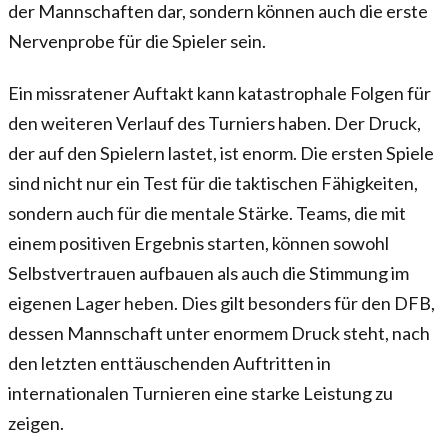
der Mannschaften dar, sondern können auch die erste
Nervenprobe für die Spieler sein.
Ein missratener Auftakt kann katastrophale Folgen für
den weiteren Verlauf des Turniers haben. Der Druck,
der auf den Spielern lastet, ist enorm. Die ersten Spiele
sind nicht nur ein Test für die taktischen Fähigkeiten,
sondern auch für die mentale Stärke. Teams, die mit
einem positiven Ergebnis starten, können sowohl
Selbstvertrauen aufbauen als auch die Stimmung im
eigenen Lager heben. Dies gilt besonders für den DFB,
dessen Mannschaft unter enormem Druck steht, nach
den letzten enttäuschenden Auftritten in
internationalen Turnieren eine starke Leistung zu
zeigen.