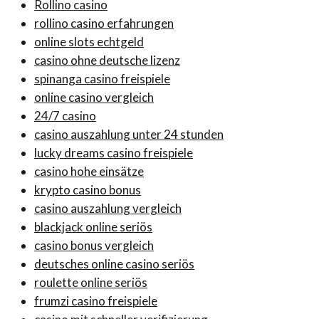
Rollino casino
rollino casino erfahrungen
online slots echtgeld
casino ohne deutsche lizenz
spinanga casino freispiele
online casino vergleich
24/7 casino
casino auszahlung unter 24 stunden
lucky dreams casino freispiele
casino hohe einsätze
krypto casino bonus
casino auszahlung vergleich
blackjack online seriös
casino bonus vergleich
deutsches online casino seriös
roulette online seriös
frumzi casino freispiele