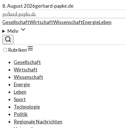
8. August 2026
gerhard-papke.de
gerhard-papke.de
Gesellschaft
Wirtschaft
Wissenschaft
Energie
Leben
Mehr
Rubriken
Gesellschaft
Wirtschaft
Wissenschaft
Energie
Leben
Sport
Technologie
Politik
Regionale Nachrichten