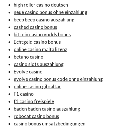
high roller casino deutsch
neue casino bonus ohne einzahlung
beep beep casino auszahlung
cashed casino bonus
bitcoin casino vodds bonus
Echtgeld casino bonus
online casino malta lizenz
betano casino
casino slots auszahlung
Evolve casino
evolve casino bonus code ohne einzahlung
online casino gibraltar
F1 casino
f1 casino freispiele
baden baden casino auszahlung
robocat casino bonus
casino bonus umsatzbedingungen