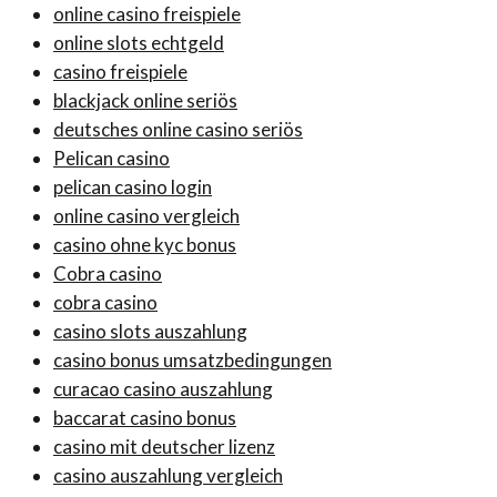
online casino freispiele
online slots echtgeld
casino freispiele
blackjack online seriös
deutsches online casino seriös
Pelican casino
pelican casino login
online casino vergleich
casino ohne kyc bonus
Cobra casino
cobra casino
casino slots auszahlung
casino bonus umsatzbedingungen
curacao casino auszahlung
baccarat casino bonus
casino mit deutscher lizenz
casino auszahlung vergleich