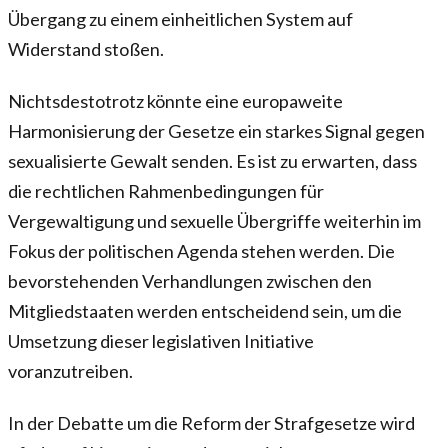
Übergang zu einem einheitlichen System auf
Widerstand stoßen.
Nichtsdestotrotz könnte eine europaweite
Harmonisierung der Gesetze ein starkes Signal gegen
sexualisierte Gewalt senden. Es ist zu erwarten, dass
die rechtlichen Rahmenbedingungen für
Vergewaltigung und sexuelle Übergriffe weiterhin im
Fokus der politischen Agenda stehen werden. Die
bevorstehenden Verhandlungen zwischen den
Mitgliedstaaten werden entscheidend sein, um die
Umsetzung dieser legislativen Initiative
voranzutreiben.
In der Debatte um die Reform der Strafgesetze wird