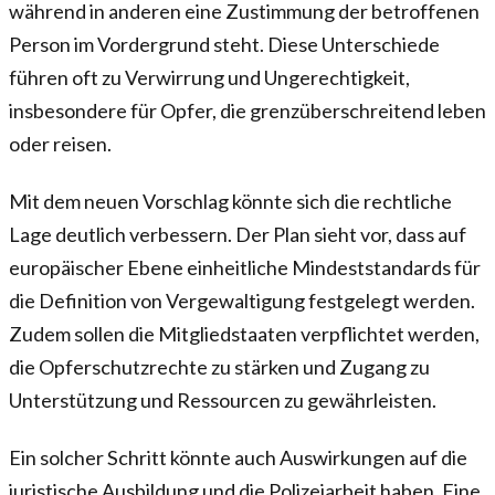
während in anderen eine Zustimmung der betroffenen
Person im Vordergrund steht. Diese Unterschiede
führen oft zu Verwirrung und Ungerechtigkeit,
insbesondere für Opfer, die grenzüberschreitend leben
oder reisen.
Mit dem neuen Vorschlag könnte sich die rechtliche
Lage deutlich verbessern. Der Plan sieht vor, dass auf
europäischer Ebene einheitliche Mindeststandards für
die Definition von Vergewaltigung festgelegt werden.
Zudem sollen die Mitgliedstaaten verpflichtet werden,
die Opferschutzrechte zu stärken und Zugang zu
Unterstützung und Ressourcen zu gewährleisten.
Ein solcher Schritt könnte auch Auswirkungen auf die
juristische Ausbildung und die Polizeiarbeit haben. Eine