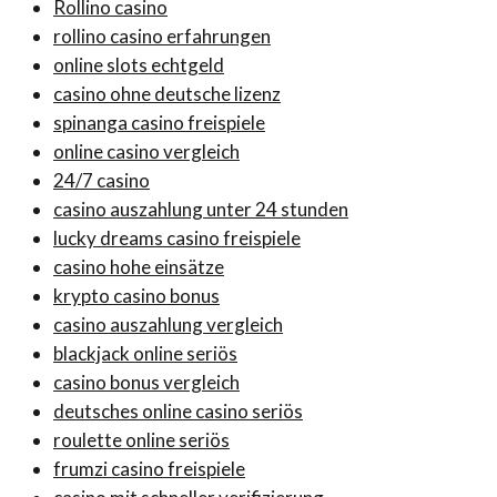
Rollino casino
rollino casino erfahrungen
online slots echtgeld
casino ohne deutsche lizenz
spinanga casino freispiele
online casino vergleich
24/7 casino
casino auszahlung unter 24 stunden
lucky dreams casino freispiele
casino hohe einsätze
krypto casino bonus
casino auszahlung vergleich
blackjack online seriös
casino bonus vergleich
deutsches online casino seriös
roulette online seriös
frumzi casino freispiele