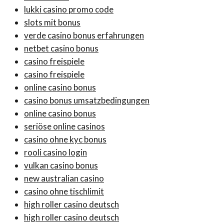
lukki casino promo code
slots mit bonus
verde casino bonus erfahrungen
netbet casino bonus
casino freispiele
casino freispiele
online casino bonus
casino bonus umsatzbedingungen
online casino bonus
seriöse online casinos
casino ohne kyc bonus
rooli casino login
vulkan casino bonus
new australian casino
casino ohne tischlimit
high roller casino deutsch
high roller casino deutsch