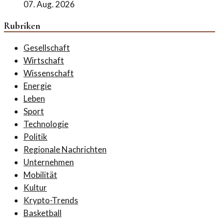
07. Aug. 2026
Rubriken
Gesellschaft
Wirtschaft
Wissenschaft
Energie
Leben
Sport
Technologie
Politik
Regionale Nachrichten
Unternehmen
Mobilität
Kultur
Krypto-Trends
Basketball