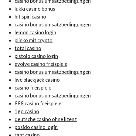
casino bonus umsatzbedingungen
lukki casino bonus
hit spin casino
casino bonus umsatzbedingungen
lemon casino login
plinko mit crypto
total casino
pistolo casino login
evolve casino freispiele
casino bonus umsatzbedingungen
live blackjack casino
casino freispiele
casino bonus umsatzbedingungen
888 casino freispiele
1go casino
deutsche casino ohne lizenz
posido casino login
rant casino