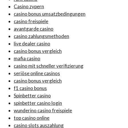
Casino zypern
casino bonus umsatzbedingungen
casino freispiele
avantgarde casino
casino zahlungsmethoden
live dealer casino
casino bonus vergleich
mafia casino
casino mit schneller verifizierung
seriöse online casinos
casino bonus vergleich
f1 casino bonus
Spinbetter casino
spinbetter casino login
wunderino casino freispiele
top casino online
casino slots auszahlung