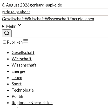
6. August 2026
gerhard-papke.de
gerhard-papke.de
Gesellschaft
Wirtschaft
Wissenschaft
Energie
Leben
Mehr
Rubriken
Gesellschaft
Wirtschaft
Wissenschaft
Energie
Leben
Sport
Technologie
Politik
Regionale Nachrichten