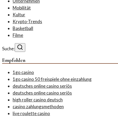
Unternehmen
Mobilität
Kultur
Krypto-Trends
Basketball
Filme
Suche:
Empfohlen
1go casino
1go casino 50 freispiele ohne einzahlung
deutsches online casino seriös
deutsches online casino seriös
high roller casino deutsch
casino zahlungsmethoden
live roulette casino