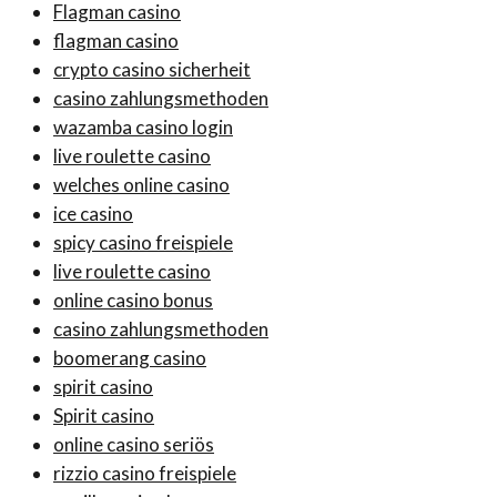
Flagman casino
flagman casino
crypto casino sicherheit
casino zahlungsmethoden
wazamba casino login
live roulette casino
welches online casino
ice casino
spicy casino freispiele
live roulette casino
online casino bonus
casino zahlungsmethoden
boomerang casino
spirit casino
Spirit casino
online casino seriös
rizzio casino freispiele