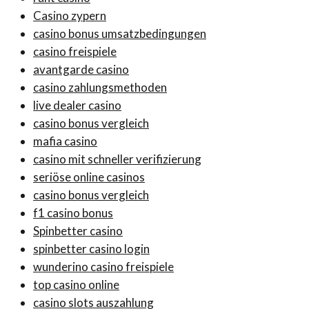
Casino zypern
casino bonus umsatzbedingungen
casino freispiele
avantgarde casino
casino zahlungsmethoden
live dealer casino
casino bonus vergleich
mafia casino
casino mit schneller verifizierung
seriöse online casinos
casino bonus vergleich
f1 casino bonus
Spinbetter casino
spinbetter casino login
wunderino casino freispiele
top casino online
casino slots auszahlung