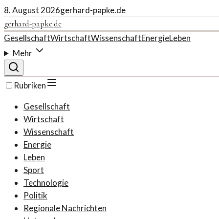
8. August 2026
gerhard-papke.de
gerhard-papke.de
Gesellschaft
Wirtschaft
Wissenschaft
Energie
Leben
Mehr
Rubriken
Gesellschaft
Wirtschaft
Wissenschaft
Energie
Leben
Sport
Technologie
Politik
Regionale Nachrichten