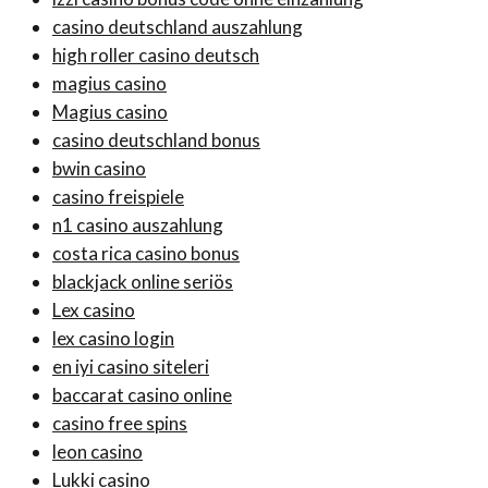
casino deutschland auszahlung
high roller casino deutsch
magius casino
Magius casino
casino deutschland bonus
bwin casino
casino freispiele
n1 casino auszahlung
costa rica casino bonus
blackjack online seriös
Lex casino
lex casino login
en iyi casino siteleri
baccarat casino online
casino free spins
leon casino
Lukki casino