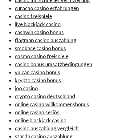
casino mit schneller verifizierung
curacao casino erfahrungen
casino freispiele
live blackjack casino
cashwin casino bonus
flagman casino auszahlung
smokace casino bonus
cosmo casino freispiele
casino bonus umsatzbedingungen
vulcan casino bonus
krypto casino bonus
joo casino
crypto casino deutschland
online casino willkommensbonus
online casino seriös
online blackjack casino
casino auszahlung vergleich
starda casino auszahlung