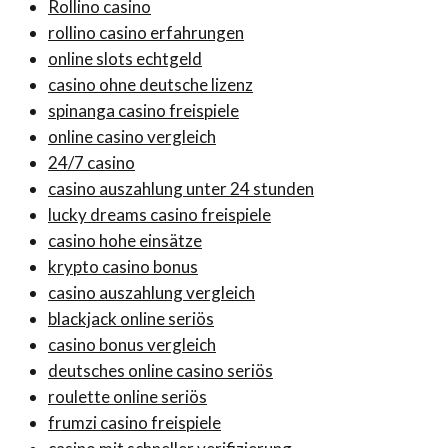
Rollino casino
rollino casino erfahrungen
online slots echtgeld
casino ohne deutsche lizenz
spinanga casino freispiele
online casino vergleich
24/7 casino
casino auszahlung unter 24 stunden
lucky dreams casino freispiele
casino hohe einsätze
krypto casino bonus
casino auszahlung vergleich
blackjack online seriös
casino bonus vergleich
deutsches online casino seriös
roulette online seriös
frumzi casino freispiele