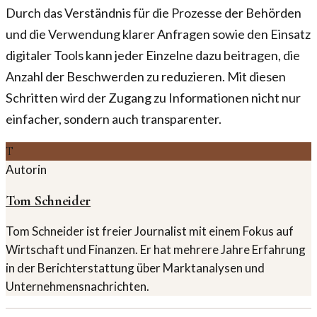
Durch das Verständnis für die Prozesse der Behörden
und die Verwendung klarer Anfragen sowie den Einsatz
digitaler Tools kann jeder Einzelne dazu beitragen, die
Anzahl der Beschwerden zu reduzieren. Mit diesen
Schritten wird der Zugang zu Informationen nicht nur
einfacher, sondern auch transparenter.
T
Autorin
Tom Schneider
Tom Schneider ist freier Journalist mit einem Fokus auf
Wirtschaft und Finanzen. Er hat mehrere Jahre Erfahrung
in der Berichterstattung über Marktanalysen und
Unternehmensnachrichten.