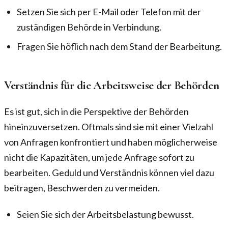
Setzen Sie sich per E-Mail oder Telefon mit der
zuständigen Behörde in Verbindung.
Fragen Sie höflich nach dem Stand der Bearbeitung.
Verständnis für die Arbeitsweise der Behörden
Es ist gut, sich in die Perspektive der Behörden
hineinzuversetzen. Oftmals sind sie mit einer Vielzahl
von Anfragen konfrontiert und haben möglicherweise
nicht die Kapazitäten, um jede Anfrage sofort zu
bearbeiten. Geduld und Verständnis können viel dazu
beitragen, Beschwerden zu vermeiden.
Seien Sie sich der Arbeitsbelastung bewusst.