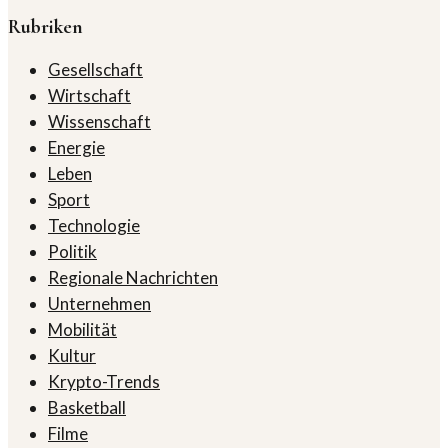
Rubriken
Gesellschaft
Wirtschaft
Wissenschaft
Energie
Leben
Sport
Technologie
Politik
Regionale Nachrichten
Unternehmen
Mobilität
Kultur
Krypto-Trends
Basketball
Filme