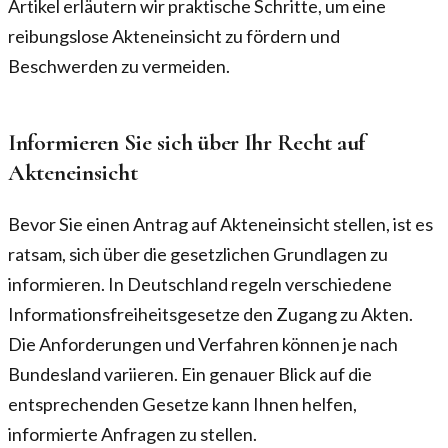
Artikel erläutern wir praktische Schritte, um eine
reibungslose Akteneinsicht zu fördern und
Beschwerden zu vermeiden.
Informieren Sie sich über Ihr Recht auf
Akteneinsicht
Bevor Sie einen Antrag auf Akteneinsicht stellen, ist es
ratsam, sich über die gesetzlichen Grundlagen zu
informieren. In Deutschland regeln verschiedene
Informationsfreiheitsgesetze den Zugang zu Akten.
Die Anforderungen und Verfahren können je nach
Bundesland variieren. Ein genauer Blick auf die
entsprechenden Gesetze kann Ihnen helfen,
informierte Anfragen zu stellen.