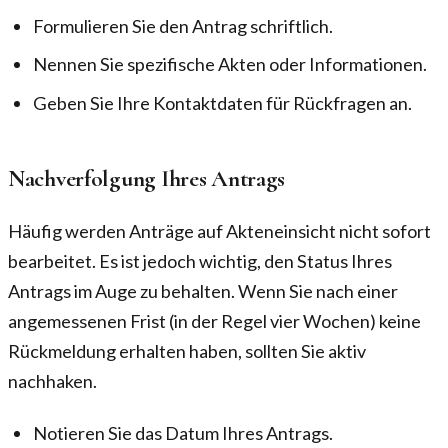
Formulieren Sie den Antrag schriftlich.
Nennen Sie spezifische Akten oder Informationen.
Geben Sie Ihre Kontaktdaten für Rückfragen an.
Nachverfolgung Ihres Antrags
Häufig werden Anträge auf Akteneinsicht nicht sofort
bearbeitet. Es ist jedoch wichtig, den Status Ihres
Antrags im Auge zu behalten. Wenn Sie nach einer
angemessenen Frist (in der Regel vier Wochen) keine
Rückmeldung erhalten haben, sollten Sie aktiv
nachhaken.
Notieren Sie das Datum Ihres Antrags.