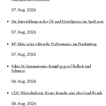
07. Aug. 2026
Die Entwicklungen der Öl- und Heizölpreise im April 2026
07. Aug. 2026
BP Aktie zeigt schwache Performance am Nachmittag
07. Aug. 2026
Fabio Di Giannantonio: Kampf gegen Übelkeit und
Schmerz
06. Aug. 2026
CDU-Wirtschaftsrat: Rente braucht eine 180-Grad-Wende
06. Aug. 2026