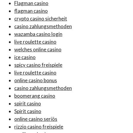
Flagman casino
flagman casino
crypto casino sicherheit
casino zahlungsmethoden
wazamba casino login
live roulette casino
welches online casino
ice casino
spicy casino freispiele
live roulette casino
online casino bonus
casino zahlungsmethoden
boomerang casino
spirit casino
Spirit casino
online casino seriös
rizzio casino freispiele